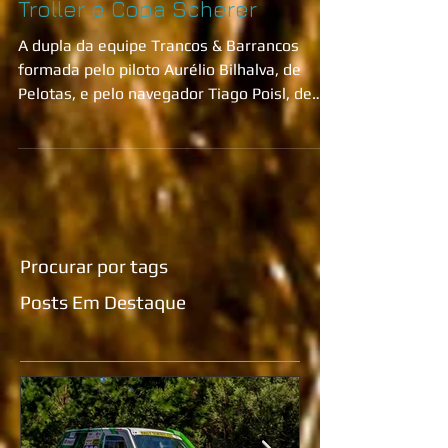
Dupla da Trancos & Barrancos
sobe aos pódios da Copa
Troller e Copa Scherer
A dupla da equipe Trancos & Barrancos
formada pelo piloto Aurélio Bilhalva, de
Pelotas, e pelo navegador Tiago Poisl, de
Gravataí, subiu
Procurar por tags
Posts Em Destaque